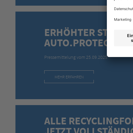
ERHÖHTER STANDA
AUTO.PROTECT
Pressemittelung vom 25.09.2025
MEHR ERFAHREN
ALLE RECYCLINGFO
JETZT VOLLSTÄNDI