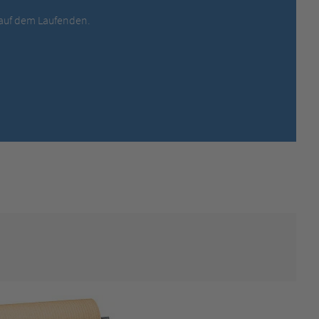
MEXICO,
SPANISH
e auf dem Laufenden.
MIDDLE EAST + AFRICA,
ENGLISH
NETHERLANDS,
DUTCH
POLANDS,
POLISH
SPAIN,
SPANISH
SWEDEN,
SWEDISH
SWITZERLAND,
FRENCH
SWITZERLAND,
GERMAN
TURKEY,
TURKISH
UNITED KINGDOM,
ENGLISH
UNITED STATES OF AMERICA,
ENGLISH