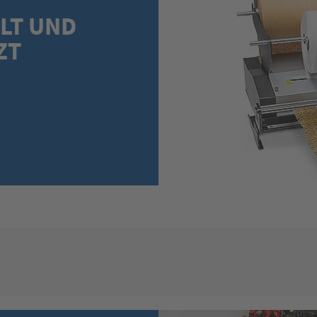
ELT UND
ZT