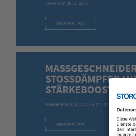
News vom 09.12.2025
MEHR ERFAHREN
MASSGESCHNEIDE
STOSSDÄMPFER MI
STÄRKEBOOSTER
Pressemitteilung vom 26.11.2025
MEHR ERFAHREN