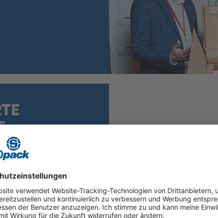
RTE
T