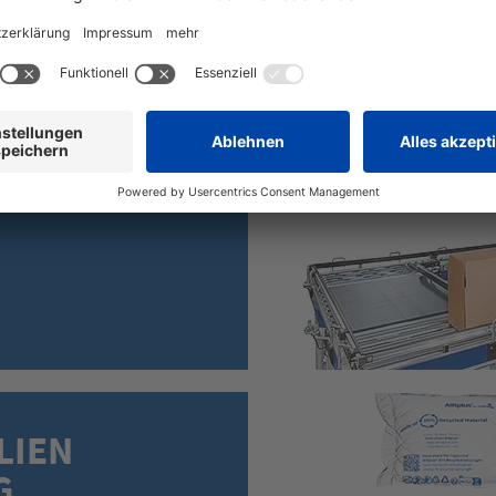
RD MIT
LIEN
G