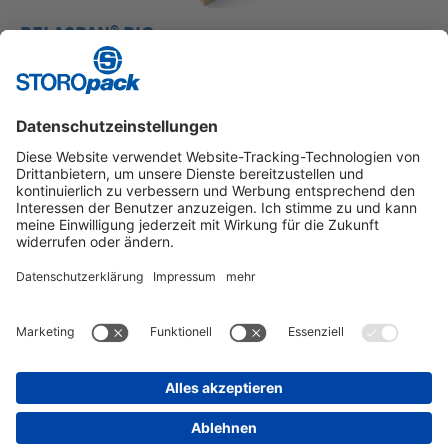
PELASPAN® BIO
Schüttbares Polstermaterial aus Pflanzenstärke.
Instagram
LinkedIn
Vimeo
YouTube
Glassdoor
Indeed
Kununu
Xing
IMPRESSUM
ALLGEMEINE GESCHÄFTS­BEDINGUNGEN