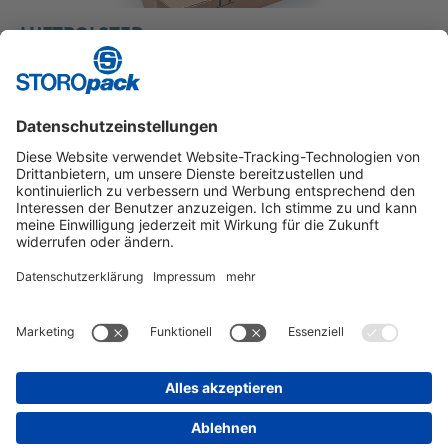
LUFTPOLSTER
Effektive Schutzverpackung mit geringem Eigengewicht.
Instagram
LinkedIn
Vimeo
YouTube
Glassdoor
Indeed
Kununu
Xing
IMPRESSUM
ALLGEMEINE GESCHÄFTS­BEDINGUNGEN