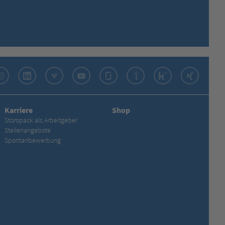
Instagram
LinkedIn
Vimeo
YouTube
Glassdoor
Indeed
Kununu
Xing
Karriere
Shop
Storopack als Arbeitgeber
Stellenangebote
Spontanbewerbung