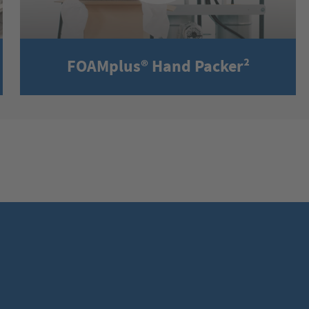
Mehr Informationen
Akzeptieren
powered by
Usercentrics Consent Management Platform
FOAMplus® Hand Packer²