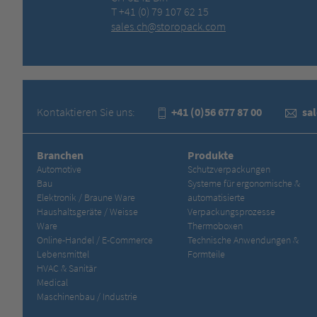
T +41 (0) 79 107 62 15
sales.ch@storopack.com
Kontaktieren Sie uns:
+41 (0)56 677 87 00
sa
Branchen
Produkte
Automotive
Schutzverpackungen
Bau
Systeme für ergonomische &
Elektronik / Braune Ware
automatisierte
Haushaltsgeräte / Weisse
Verpackungsprozesse
Ware
Thermoboxen
Online-Handel / E-Commerce
Technische Anwendungen &
Lebensmittel
Formteile
HVAC & Sanitär
Medical
Maschinenbau / Industrie