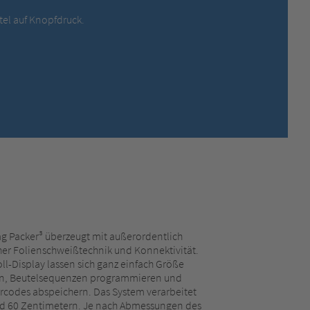
MEXICO,
SPANISH
el auf Knopfdruck.
MIDDLE EAST + AFRICA,
ENGLISH
NETHERLANDS,
DUTCH
POLANDS,
POLISH
SPAIN,
SPANISH
SWEDEN,
SWEDISH
SWITZERLAND,
FRENCH
SWITZERLAND,
GERMAN
TURKEY,
TURKISH
UNITED KINGDOM,
ENGLISH
UNITED STATES OF AMERICA,
ENGLISH
ag Packer³ überzeugt mit außerordentlich
icher Folienschweißtechnik und Konnektivität.
ll-Display lassen sich ganz einfach Größe
llen, Beutelsequenzen programmieren und
arcodes abspeichern. Das System verarbeitet
und 60 Zentimetern. Je nach Abmessungen des