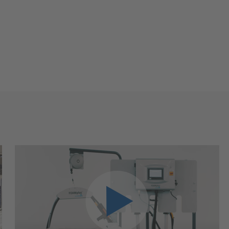
Wir benötigen Ihre Zustimmung, um den
YouTube Video-Service zu laden!
Wir verwenden einen Service eines Drittanbieters, um
Videoinhalte einzubetten. Dieser Service kann Daten zu
Ihren Aktivitäten sammeln. Bitte lesen Sie die Details
durch und stimmen Sie der Nutzung des Service zu, um
dieses Video anzusehen.