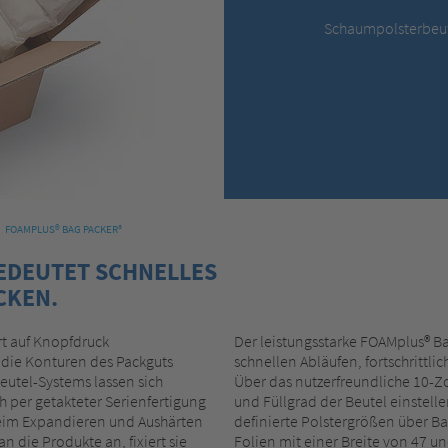
Schaumpolsterbeut
FOAMPLUS® BAG PACKER³
BEDEUTET SCHNELLES
CKEN.
t auf Knopfdruck
Der leistungsstarke FOAMplus® B
n die Konturen des Packguts
schnellen Abläufen, fortschrittl
utel-Systems lassen sich
Über das nutzerfreundliche 10-Zo
h per getakteter Serienfertigung
und Füllgrad der Beutel einste
Beim Expandieren und Aushärten
definierte Polstergrößen über B
 die Produkte an, fixiert sie
Folien mit einer Breite von 47 