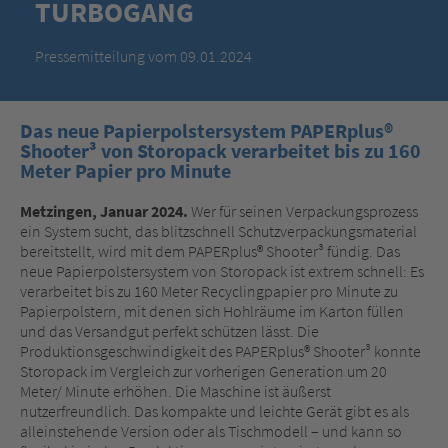
TURBOGANG
Pressemitteilung vom 09.01.2024
Das neue Papierpolstersystem PAPERplus®
Shooter³ von Storopack verarbeitet bis zu 160
Meter Papier pro Minute
Metzingen, Januar 2024.
Wer für seinen Verpackungsprozess
ein System sucht, das blitzschnell Schutzverpackungsmaterial
bereitstellt, wird mit dem PAPERplus® Shooter³ fündig. Das
neue Papierpolstersystem von Storopack ist extrem schnell: Es
verarbeitet bis zu 160 Meter Recyclingpapier pro Minute zu
Papierpolstern, mit denen sich Hohlräume im Karton füllen
und das Versandgut perfekt schützen lässt. Die
Produktionsgeschwindigkeit des PAPERplus® Shooter³ konnte
Storopack im Vergleich zur vorherigen Generation um 20
Meter/ Minute erhöhen. Die Maschine ist äußerst
nutzerfreundlich. Das kompakte und leichte Gerät gibt es als
alleinstehende Version oder als Tischmodell – und kann so