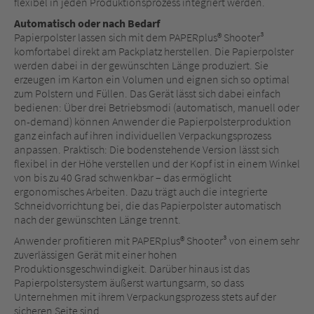
flexibel in jeden Produktionsprozess integriert werden.
Automatisch oder nach Bedarf
Papierpolster lassen sich mit dem PAPERplus® Shooter³
komfortabel direkt am Packplatz herstellen. Die Papierpolster
werden dabei in der gewünschten Länge produziert. Sie
erzeugen im Karton ein Volumen und eignen sich so optimal
zum Polstern und Füllen. Das Gerät lässt sich dabei einfach
bedienen: Über drei Betriebsmodi (automatisch, manuell oder
on-demand) können Anwender die Papierpolsterproduktion
ganz einfach auf ihren individuellen Verpackungsprozess
anpassen. Praktisch: Die bodenstehende Version lässt sich
flexibel in der Höhe verstellen und der Kopf ist in einem Winkel
von bis zu 40 Grad schwenkbar – das ermöglicht
ergonomisches Arbeiten. Dazu trägt auch die integrierte
Schneidvorrichtung bei, die das Papierpolster automatisch
nach der gewünschten Länge trennt.
Anwender profitieren mit PAPERplus® Shooter³ von einem sehr
zuverlässigen Gerät mit einer hohen
Produktionsgeschwindigkeit. Darüber hinaus ist das
Papierpolstersystem äußerst wartungsarm, so dass
Unternehmen mit ihrem Verpackungsprozess stets auf der
sicheren Seite sind.