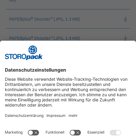
PAPERplus® Shooter³ (JPG, 1.3 MB)
PAPERplus® Shooter³ (JPG, 1.9 MB)
Instagram
LinkedIn
Vimeo
YouTube
Glassdoor
Indeed
Kununu
Xing