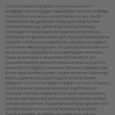
Die Schutzverpackung besteht wahlweise aus einem
einlagigen oder zweilagigen Papierpolster für einen perfekten
Produktschutz und ressourcenoptimierten Einsatz. Die 3D-
Wabenstruktur des gestanzten Kraftpapiers sorgt für eine
optimale Polsterung, während das optional wählbare,
innenliegende Seidenpapier für besonders empfindliche
Oberflächen eingesetzt werden kann. Es schützt beispielsweise
Edelstahl- und Aluminiumoberflächen oder Glas vor Kratzern
und anderen Beschädigungen. Für unempfindliche Güter kann
der Anwender ausschließlich das Wabenpapier verwenden.
Dieses ist wahlweise in Braun oder Weiß erhältlich. Die
kompakte Maschine steht auf Knopfdruck bereit und kann für
eine einfache Integration direkt am Packplatz aufgestellt oder
an die Wand montiert werden. Sie gibt die beiden Papiere bei
Bedarf zusammen aus und ermöglicht einen einfachen,
effizienten und mit einer Geschwindigkeit von bis zu 30 Metern
pro Minute einen besonders schnellen Zugriff direkt am
Packplatz. Dank des integrierten manuellen Schneidsystems
lässt sich das Papier nach der Anwendung besonders einfach
vom Bediener trennen. Da das Papier auf Rollen geliefert wird
und das Volumen erst durch die Verarbeitung durch die
Maschine entsteht, ist PAPERwrap zudem eine überaus