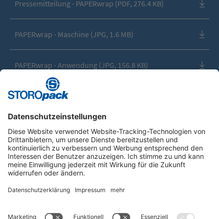
Pressemitteilung - PAPERwrap (PDF, 276.4 KB)
PAPERwrap - Maschine (JPG, 1.6 MB)
PAPERwrap - Anwendung (JPG, 156.8 KB)
Instagram
LinkedIn
Vimeo
YouTube
Glassdoor
Indeed
Kununu
Xing