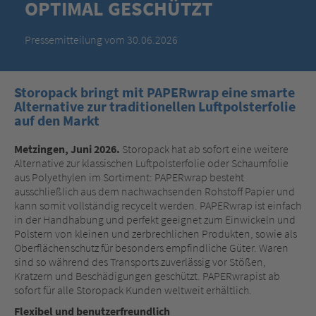
OPTIMAL GESCHÜTZT
Pressemitteilung vom 30.06.2026
Storopack bringt mit PAPERwrap eine smarte
Alternative zur traditionellen Luftpolsterfolie
auf den Markt
Metzingen, Juni 2026.
Storopack hat ab sofort eine weitere
Alternative zur klassischen Luftpolsterfolie oder Schaumfolie
aus Polyethylen im Sortiment: PAPERwrap
besteht
ausschließlich aus dem nachwachsenden Rohstoff Papier und
kann somit vollständig recycelt werden. PAPERwrap ist einfach
in der Handhabung und perfekt geeignet zum Einwickeln und
Polstern von kleinen und zerbrechlichen Produkten, sowie als
Oberflächenschutz für besonders empfindliche Güter. Waren
sind so während des Transports zuverlässig vor Stößen,
Kratzern und Beschädigungen geschützt. PAPERwrapist ab
sofort für alle Storopack Kunden weltweit erhältlich.
Flexibel und benutzerfreundlich