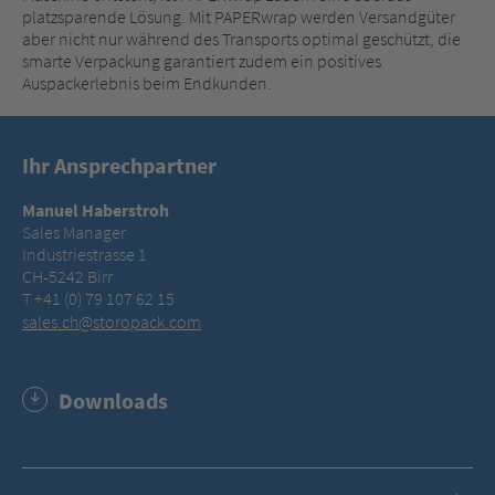
platzsparende Lösung. Mit PAPERwrap werden Versandgüter
aber nicht nur während des Transports optimal geschützt, die
smarte Verpackung garantiert zudem ein positives
Auspackerlebnis beim Endkunden.
Ihr Ansprechpartner
Manuel Haberstroh
Sales Manager
Industriestrasse 1
CH-5242 Birr
T +41 (0) 79 107 62 15
sales.ch@storopack.com
Downloads