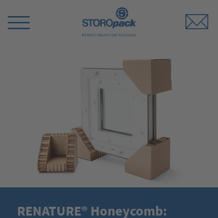
Storopack
Menü
umschalten
RENATURE® Honeycomb: