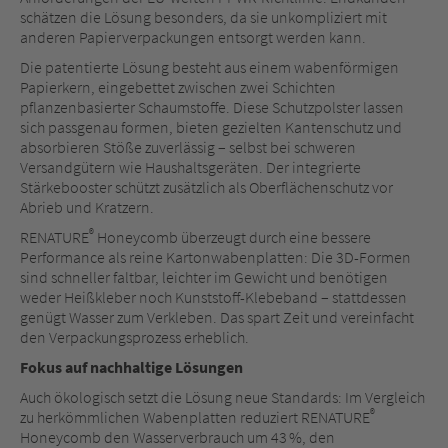
schätzen die Lösung besonders, da sie unkompliziert mit
anderen Papierverpackungen entsorgt werden kann.
Die patentierte Lösung besteht aus einem wabenförmigen
Papierkern, eingebettet zwischen zwei Schichten
pflanzenbasierter Schaumstoffe. Diese Schutzpolster lassen
sich passgenau formen, bieten gezielten Kantenschutz und
absorbieren Stöße zuverlässig – selbst bei schweren
Versandgütern wie Haushaltsgeräten. Der integrierte
Stärkebooster schützt zusätzlich als Oberflächenschutz vor
Abrieb und Kratzern.
®
RENATURE
Honeycomb überzeugt durch eine bessere
Performance als reine Kartonwabenplatten: Die 3D-Formen
sind schneller faltbar, leichter im Gewicht und benötigen
weder Heißkleber noch Kunststoff-Klebeband – stattdessen
genügt Wasser zum Verkleben. Das spart Zeit und vereinfacht
den Verpackungsprozess erheblich.
Fokus auf nachhaltige Lösungen
Auch ökologisch setzt die Lösung neue Standards: Im Vergleich
®
zu herkömmlichen Wabenplatten reduziert RENATURE
Honeycomb den Wasserverbrauch um 43 %, den