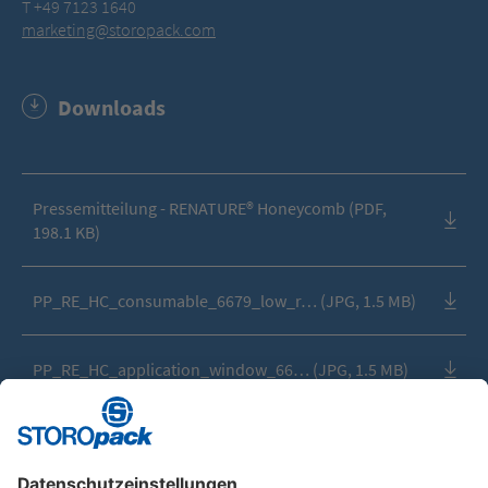
T +49 7123 1640
marketing@storopack.com
Downloads
Pressemitteilung - RENATURE® Honeycomb (PDF,
198.1 KB)
PP_RE_HC_consumable_6679_low_r… (JPG, 1.5 MB)
PP_RE_HC_application_window_66… (JPG, 1.5 MB)