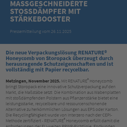
MASSGESCHNEIDERTE
STOSSDÄMPFER MIT
STÄRKEBOOSTER
Pressemitteilung vom 26.11.2025
Die neue Verpackungslösung RENATURE®
Honeycomb von Storopack überzeugt durch
herausragende Schutzeigenschaften und ist
vollständig mit Papier recycelbar.
®
Metzingen, November 2025.
Mit RENATURE
Honeycomb
bringt Storopack eine innovative Schutzverpackung auf den
Markt, die Maßstäbe setzt: Die Kombination aus Wabenplatten
mit stoßdämpfenden Polstern aus Pflanzenstärke bietet eine
leistungsstarke, recycelbare und ressourcenschonende
Alternative zu herkömmlichen Lösungen aus EPS oder Karton.
Die Recyclingfähigkeit wurde von Interzero nach der CEPI-
®
Methode zertifiziert - RENATURE
Honeycomb erfüllt damit die
Anforderungen der EU-weiten PPWR-Richtlinie. Endkunden