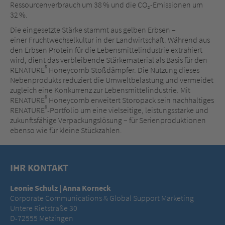
Ressourcenverbrauch um 38 % und die CO₂-Emissionen um
32 %.
Die eingesetzte Stärke stammt aus gelben Erbsen –
einer Fruchtwechselkultur in der Landwirtschaft. Während aus
den Erbsen Protein für die Lebensmittelindustrie extrahiert
wird, dient das verbleibende Stärkematerial als Basis für den
®
RENATURE
Honeycomb Stoßdämpfer. Die Nutzung dieses
Nebenprodukts reduziert die Umweltbelastung und vermeidet
zugleich eine Konkurrenz zur Lebensmittelindustrie. Mit
®
RENATURE
Honeycomb erweitert Storopack sein nachhaltiges
®
RENATURE
-Portfolio um eine vielseitige, leistungsstarke und
zukunftsfähige Verpackungslösung – für Serienproduktionen
ebenso wie für kleine Stückzahlen.
IHR KONTAKT
Leonie Schulz | Anna Korneck
Corporate Communications & Global Support Marketing
Untere Rietstraße 30
D-72555 Metzingen