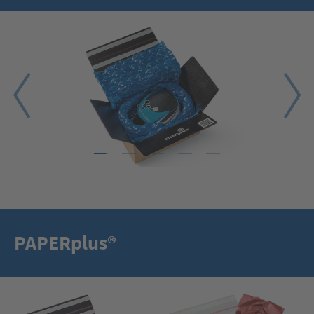
1
2
3
4
5
PAPERplus®