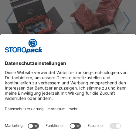
1
2
3
4
5
Instagram
LinkedIn
Vimeo
YouTube
Glassdoor
Indeed
Kununu
Xing