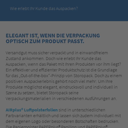
Wie erlebt Ihr Kunde das Auspacken?
ELEGANT IST, WENN DIE VERPACKUNG
OPTISCH ZUM PRODUKT PASST.
Versandgut muss sicher verpackt und in einwandfreiem
Zustand ankommen. Doch wie erlebt Ihr Kunde das
Auspacken, wenn das Paket mit Ihren Produkten vor ihm liegt?
Ein effektiver und effizienter Produktschutz ist die Grundlage
für das „Out-of-the-box“-Prinzip von Storopack. Doch zu einem
positiven Auspackerlebnis gehört noch viel mehr: Um Ihre
Produkte möglichst elegant, eindrucksvoll und individuell in
Szene zu setzen, bietet Storopack seine
Verpackungsmaterialien in verschiedenen Ausführungen an.
AIRplus® Luftpolsterfolien
sind in unterschiedlichen
Farbvarianten erhältlich und lassen sich zudem individuell mit
dem eigenen Logo oder besonderen Botschaften bedrucken.
Die Papierpolster PAPERplus® Papillon und PAPERplus®