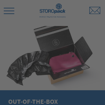
Storopack
Menü
umschalten
OUT-OF-THE-BOX